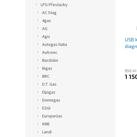
s
o
n
LPG Přestavby
p
d
e
AC Stag
r
u
l
o
k
4gas
d
t
AG
u
ů
Agis
USB k
k
Autogas Italia
diagn
t
Autronic
ů
Bardolini
Bigas
950,41
1 15
BRC
D.T. Gas
Elpigaz
Emmegas
ESGI
EuropeGas
KME
Landi