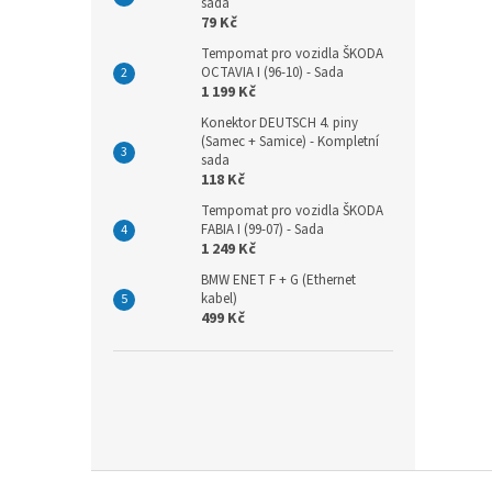
sada
79 Kč
Tempomat pro vozidla ŠKODA
OCTAVIA I (96-10) - Sada
1 199 Kč
Konektor DEUTSCH 4. piny
(Samec + Samice) - Kompletní
sada
118 Kč
Tempomat pro vozidla ŠKODA
FABIA I (99-07) - Sada
1 249 Kč
BMW ENET F + G (Ethernet
kabel)
499 Kč
Z