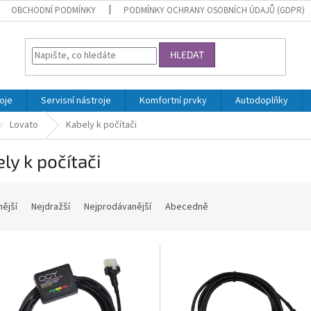
OBCHODNÍ PODMÍNKY
PODMÍNKY OCHRANY OSOBNÍCH ÚDAJŮ (GDPR)
HLEDAT
oje
Servisní nástroje
Komfortní prvky
Autodoplňky
Lovato
Kabely k počítači
ly k počítači
nější
Nejdražší
Nejprodávanější
Abecedně