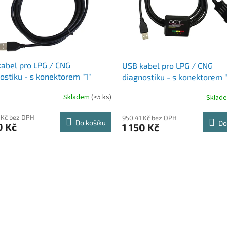
abel pro LPG / CNG
USB kabel pro LPG / CNG
ostiku - s konektorem "1"
diagnostiku - s konektorem 
Skladem
(>5 ks)
Sklad
 Kč bez DPH
950,41 Kč bez DPH
Do košíku
Do
0 Kč
1 150 Kč
O
v
l
á
d
a
c
í