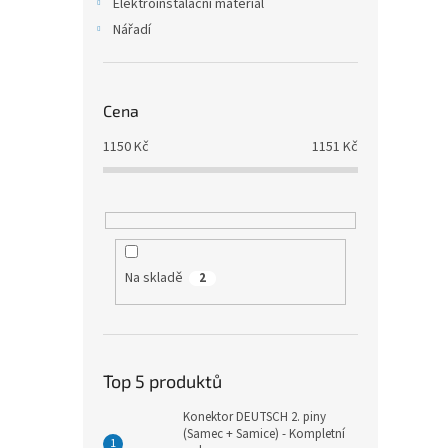
Elektroinstalační materiál
Nářadí
Cena
1150
Kč
1151
Kč
Na skladě
2
Top 5 produktů
Konektor DEUTSCH 2. piny
(Samec + Samice) - Kompletní