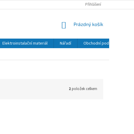
Přihlášení
NÁKUPNÍ
Prázdný košík
KOŠÍK
Elektroinstalační materiál
Nářadí
Obchodní podmínky
K
2
položek celkem