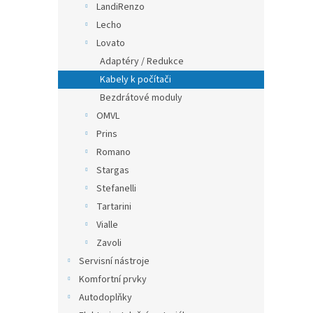
LandiRenzo
Lecho
Lovato
Adaptéry / Redukce
Kabely k počítači
Bezdrátové moduly
OMVL
Prins
Romano
Stargas
Stefanelli
Tartarini
Vialle
Zavoli
Servisní nástroje
Komfortní prvky
Autodoplňky