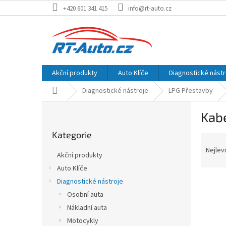
Přejít
+420 601 341 415
info@rt-auto.cz
na
obsah
Akční produkty
Auto Klíče
Diagnostické nástr
Domů
Diagnostické nástroje
LPG Přestavby
P
Kabe
o
Přeskočit
s
Kategorie
kategorie
Ř
t
a
r
Nejlev
Akční produkty
z
a
Auto Klíče
e
n
V
n
Diagnostické nástroje
n
ý
í
í
Osobní auta
p
p
p
Nákladní auta
i
r
a
Motocykly