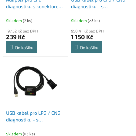
u
diagnostiku s konektorem
diagnostiku - s
k
1 - Verze 14
konektorem "1"
t
Skladem
(2 ks)
Skladem
(>5 ks)
ů
197,52 Kč bez DPH
950,41 Kč bez DPH
239 Kč
1 150 Kč
Do košíku
Do košíku
USB kabel pro LPG / CNG
diagnostiku - s
konektorem "7"
Skladem
(>5 ks)