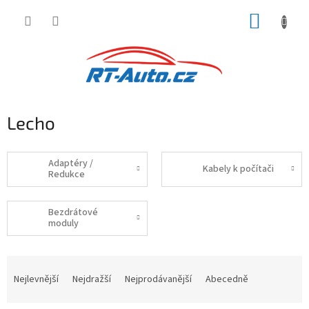
Přejít
NÁKUP
na
obsah
KOŠÍK
Lecho
Adaptéry /
Kabely k počítači
Redukce
Bezdrátové
moduly
Ř
a
Nejlevnější
Nejdražší
Nejprodávanější
Abecedně
z
e