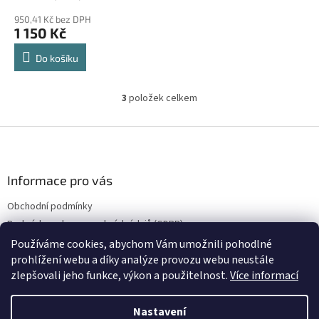
950,41 Kč bez DPH
1 150 Kč
Do košíku
3
položek celkem
O
v
l
Z
á
á
d
p
a
a
Informace pro vás
c
t
í
Obchodní podmínky
í
p
Podmínky ochrany osobních údajů (GDPR)
r
v
Používáme cookies, abychom Vám umožnili pohodlné
k
prohlížení webu a díky analýze provozu webu neustále
y
zlepšovali jeho funkce, výkon a použitelnost.
Více informací
v
ý
Vytvořil Shoptet
p
Nastavení