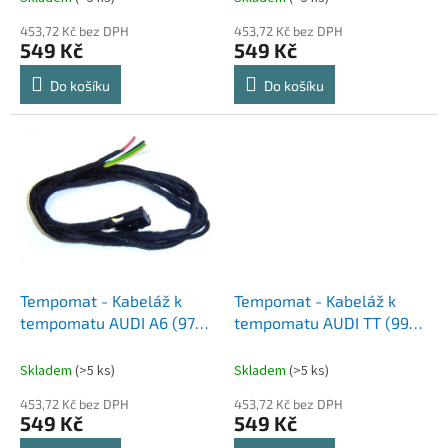
ů
453,72 Kč bez DPH
453,72 Kč bez DPH
549 Kč
549 Kč
Do košíku
Do košíku
Tempomat - Kabeláž k
Tempomat - Kabeláž k
tempomatu AUDI A6 (97-
tempomatu AUDI TT (99-
01)
06)
Skladem
(>5 ks)
Skladem
(>5 ks)
453,72 Kč bez DPH
453,72 Kč bez DPH
549 Kč
549 Kč