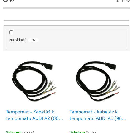
549
Kč
4898
Kč
r
o
d
u
k
t
Na skladě
92
ů
V
ý
p
i
s
p
r
o
d
Tempomat - Kabeláž k
Tempomat - Kabeláž k
u
tempomatu AUDI A2 (00-
tempomatu AUDI A3 (96-
k
05)
03)
t
Skladem
(>5 ks)
Skladem
(>5 ks)