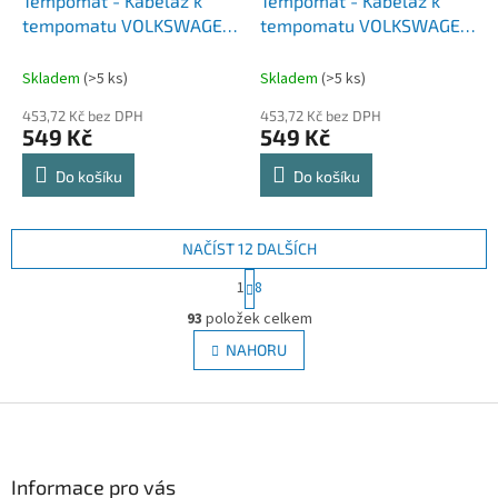
Tempomat - Kabeláž k
Tempomat - Kabeláž k
tempomatu VOLKSWAGEN
tempomatu VOLKSWAGEN
BORA (98-05)
Golf IV (97-05)
Skladem
(>5 ks)
Skladem
(>5 ks)
453,72 Kč bez DPH
453,72 Kč bez DPH
549 Kč
549 Kč
Do košíku
Do košíku
NAČÍST 12 DALŠÍCH
S
1
8
t
O
r
93
položek celkem
v
á
l
NAHORU
n
á
k
d
o
v
Z
a
á
c
á
n
í
p
í
p
a
Informace pro vás
r