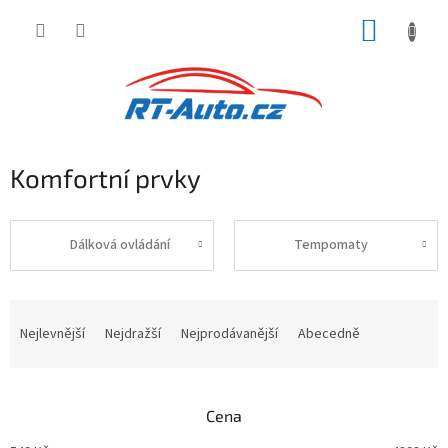
Přejít
NÁKUP
na
obsah
KOŠÍK
Komfortní prvky
Dálková ovládání
Tempomaty
Ř
a
Nejlevnější
Nejdražší
Nejprodávanější
Abecedně
z
e
n
Cena
í
p