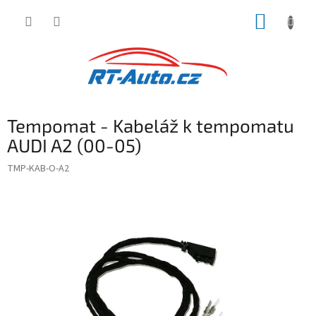
Přejít
NÁKUP
na
obsah
KOŠÍK
Tempomat - Kabeláž k tempomatu
AUDI A2 (00-05)
TMP-KAB-O-A2