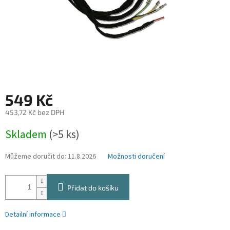
549 Kč
453,72 Kč bez DPH
Měrná
Skladem
(>5 ks)
cena:
Můžeme doručit do:
11.8.2026
Možnosti doručení
Přidat do košíku
Detailní informace