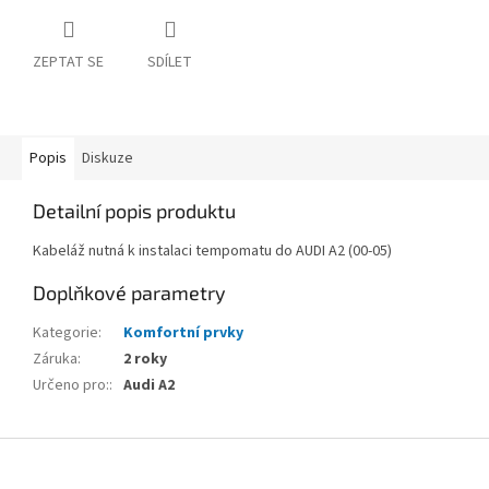
ZEPTAT SE
SDÍLET
Popis
Diskuze
Detailní popis produktu
Kabeláž nutná k instalaci tempomatu do AUDI A2 (00-05)
Doplňkové parametry
Kategorie
:
Komfortní prvky
Záruka
:
2 roky
Určeno pro:
:
Audi A2
Z
á