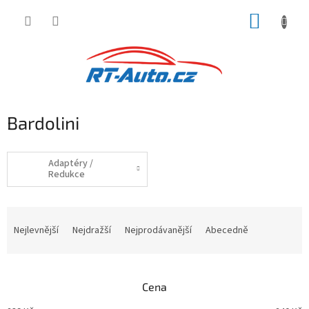
Přejít
NÁKUP
na
obsah
KOŠÍK
Bardolini
Adaptéry /
Redukce
Ř
a
Nejlevnější
Nejdražší
Nejprodávanější
Abecedně
z
e
n
Cena
í
p