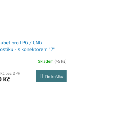
abel pro LPG / CNG
ostiku - s konektorem "7"
Skladem
(>5 ks)
 Kč bez DPH
Do košíku
0 Kč
O
v
l
á
d
a
c
í