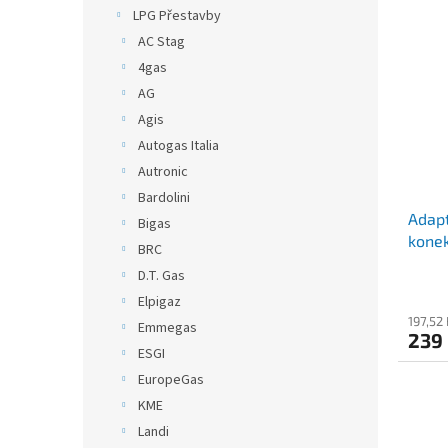
V
n
n
LPG Přestavby
ý
í
e
AC Stag
p
p
l
i
r
4gas
s
o
AG
p
d
Agis
r
u
Autogas Italia
o
k
Autronic
d
t
Bardolini
u
ů
Adapt
k
Bigas
konek
t
BRC
ů
D.T. Gas
Elpigaz
197,52
Emmegas
239
ESGI
EuropeGas
KME
Landi