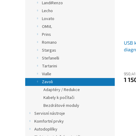
LandiRenzo
Lecho
Lovato
OMVL
Prins
Romano
USB k
diagn
Stargas
Stefanelli
Tartarini
Vialle
950,41
1 15
Zavoli
Adaptéry / Redukce
Kabely k počítači
Bezdrátové moduly
Servisní nástroje
Komfortní prvky
Autodoplňky