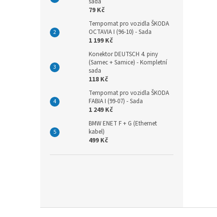
sada
79 Kč
Tempomat pro vozidla ŠKODA
OCTAVIA I (96-10) - Sada
1 199 Kč
Konektor DEUTSCH 4. piny
(Samec + Samice) - Kompletní
sada
118 Kč
Tempomat pro vozidla ŠKODA
FABIA I (99-07) - Sada
1 249 Kč
BMW ENET F + G (Ethernet
kabel)
499 Kč
Z