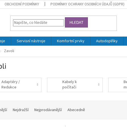
OBCHODNÍ PODMÍNKY
PODMÍNKY OCHRANY OSOBNÍCH ÚDAJŮ (GDPR)
HLEDAT
oje
Servisní nástroje
Komfortní prvky
Autodoplňky
Zavoli
li
Adaptéry /
Kabely k
B
Redukce
počítači
m
nější
Nejdražší
Nejprodávanější
Abecedně