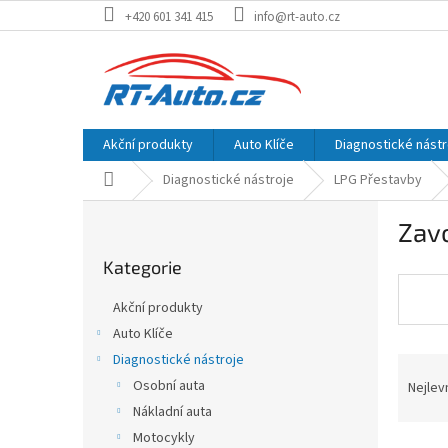
Přejít
+420 601 341 415
info@rt-auto.cz
na
obsah
Akční produkty
Auto Klíče
Diagnostické nástr
Domů
Diagnostické nástroje
LPG Přestavby
P
Zavo
o
Přeskočit
s
Kategorie
kategorie
t
r
Akční produkty
a
Auto Klíče
n
Diagnostické nástroje
Ř
n
a
í
Osobní auta
Nejlev
z
p
Nákladní auta
e
a
Motocykly