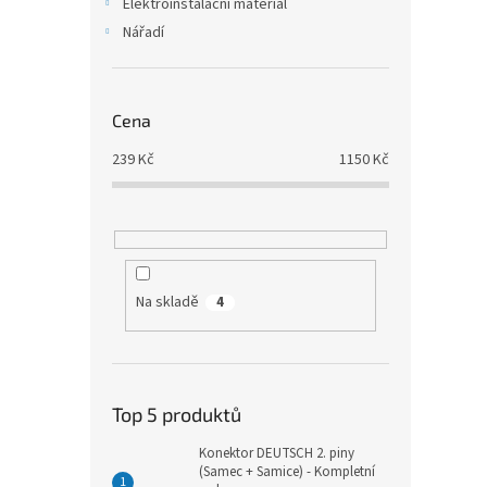
Elektroinstalační materiál
Nářadí
Cena
239
Kč
1150
Kč
Na skladě
4
Top 5 produktů
Konektor DEUTSCH 2. piny
(Samec + Samice) - Kompletní