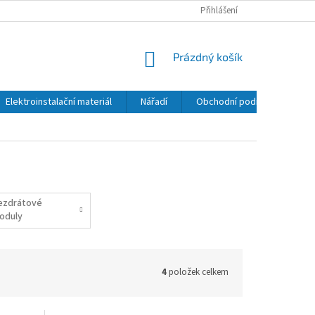
Přihlášení
NÁKUPNÍ
Prázdný košík
KOŠÍK
Elektroinstalační materiál
Nářadí
Obchodní podmínky
K
ezdrátové
oduly
4
položek celkem