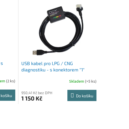
 s
USB kabel pro LPG / CNG
diagnostiku - s konektorem "1"
dem
(2 ks)
Skladem
(>5 ks)
950,41 Kč bez DPH
 košíku
Do košíku
1 150 Kč