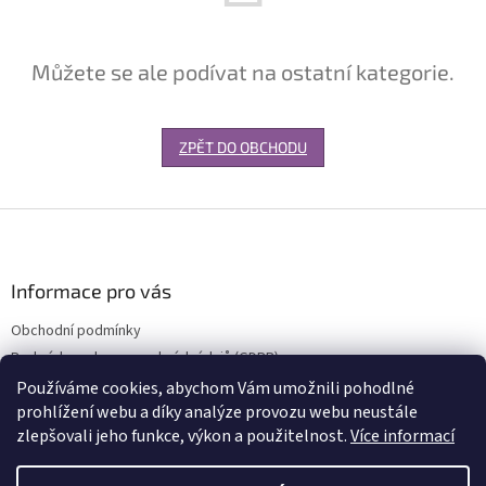
Můžete se ale podívat na ostatní kategorie.
ZPĚT DO OBCHODU
Z
á
p
a
Informace pro vás
t
Obchodní podmínky
í
Podmínky ochrany osobních údajů (GDPR)
Používáme cookies, abychom Vám umožnili pohodlné
prohlížení webu a díky analýze provozu webu neustále
zlepšovali jeho funkce, výkon a použitelnost.
Více informací
Vytvořil Shoptet