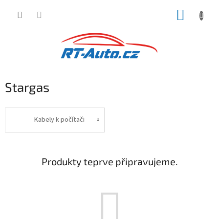
Přejít
NÁKUP
na
obsah
KOŠÍK
Stargas
Kabely k počítači
Produkty teprve připravujeme.