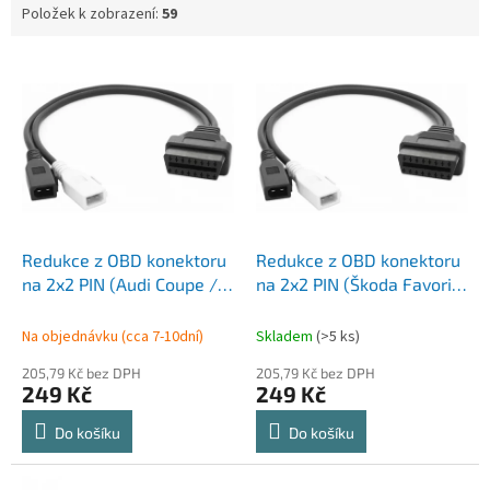
Položek k zobrazení:
59
V
ý
p
i
s
p
r
o
d
Redukce z OBD konektoru
Redukce z OBD konektoru
u
na 2x2 PIN (Audi Coupe /
na 2x2 PIN (Škoda Favorit
k
80 / 100)
/ Felicia)
t
Na objednávku (cca 7-10dní)
Skladem
(>5 ks)
ů
205,79 Kč bez DPH
205,79 Kč bez DPH
249 Kč
249 Kč
Do košíku
Do košíku