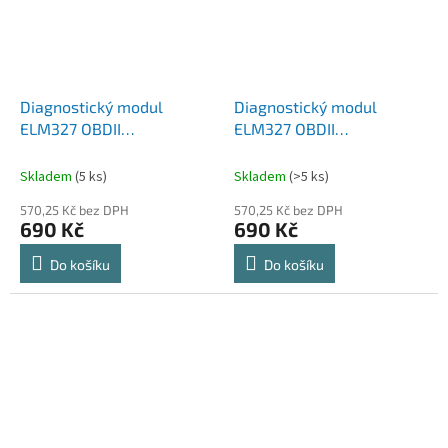
Diagnostický modul
Diagnostický modul
ELM327 OBDII
ELM327 OBDII
Multiprotokol OBD2
Multiprotokol OBD2 WiFi
Bluetooth VERZE (H340 +
VERZE
Skladem
(5 ks)
Skladem
(>5 ks)
PIC18F25K80)
570,25 Kč bez DPH
570,25 Kč bez DPH
690 Kč
690 Kč
Do košíku
Do košíku