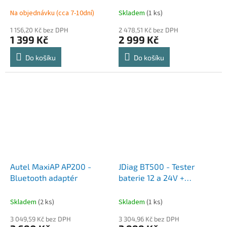
CAN
Na objednávku (cca 7-10dní)
Skladem
(1 ks)
1 156,20 Kč bez DPH
2 478,51 Kč bez DPH
1 399 Kč
2 999 Kč
Do košíku
Do košíku
Autel MaxiAP AP200 -
JDiag BT500 - Tester
Bluetooth adaptér
baterie 12 a 24V +
Tiskárna
Skladem
(2 ks)
Skladem
(1 ks)
3 049,59 Kč bez DPH
3 304,96 Kč bez DPH