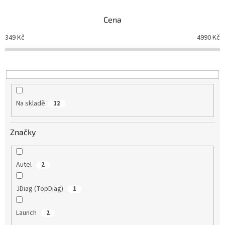
n
Cena
í
p
349
Kč
4990
Kč
r
o
d
u
k
t
Na skladě
12
ů
Značky
Autel
2
JDiag (TopDiag)
1
Launch
2