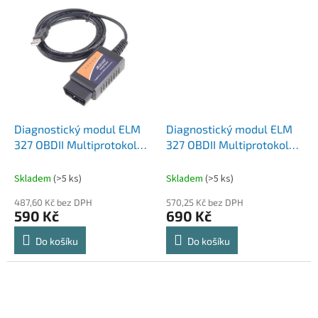
Diagnostický modul ELM
Diagnostický modul ELM
327 OBDII Multiprotokol
327 OBDII Multiprotokol
OBD2 USB (H340 +
OBD2 USB (FTDi +
PIC18F25K80)
PIC18F25K80)
Skladem
(>5 ks)
Skladem
(>5 ks)
487,60 Kč bez DPH
570,25 Kč bez DPH
590 Kč
690 Kč
Do košíku
Do košíku