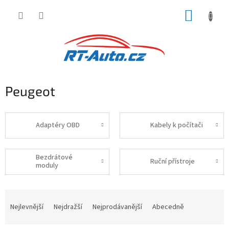
Přejít
NÁKUP
na
obsah
KOŠÍK
Peugeot
Adaptéry OBD
Kabely k počítači
Bezdrátové
Ruční přístroje
moduly
Ř
a
Nejlevnější
Nejdražší
Nejprodávanější
Abecedně
z
e