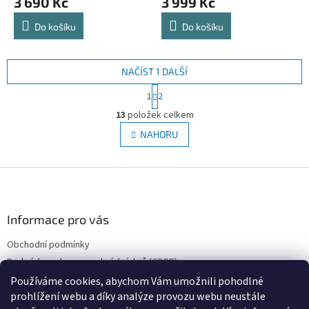
3 690 Kč
3 999 Kč
Do košíku
Do košíku
NAČÍST 1 DALŠÍ
S
1
2
t
O
r
13
položek celkem
v
á
l
NAHORU
n
á
k
d
o
v
Z
a
á
c
á
n
í
p
í
p
a
Informace pro vás
r
t
v
Obchodní podmínky
í
k
Podmínky ochrany osobních údajů (GDPR)
y
v
Používáme cookies, abychom Vám umožnili pohodlné
ý
prohlížení webu a díky analýze provozu webu neustále
p