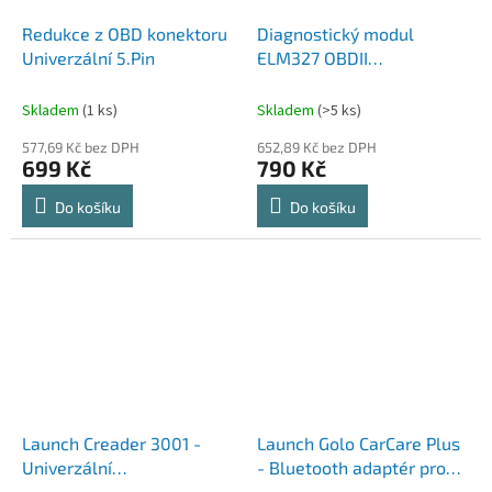
Redukce z OBD konektoru
Diagnostický modul
Univerzální 5.Pin
ELM327 OBDII
Multiprotokol OBD2
Bluetooth VERZE (FTDi +
Skladem
(1 ks)
Skladem
(>5 ks)
PIC18F25K80)
577,69 Kč bez DPH
652,89 Kč bez DPH
699 Kč
790 Kč
Do košíku
Do košíku
Launch Creader 3001 -
Launch Golo CarCare Plus
Univerzální
- Bluetooth adaptér pro
Autodiagnostika / OBD /
diagnostiku