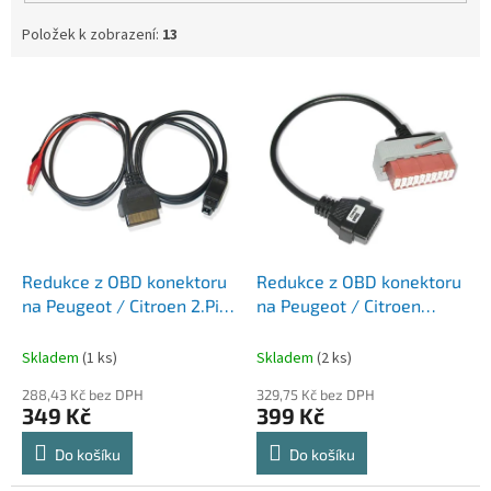
Položek k zobrazení:
13
V
ý
p
i
s
p
r
o
d
Redukce z OBD konektoru
Redukce z OBD konektoru
u
na Peugeot / Citroen 2.Pin
na Peugeot / Citroen
k
+ 2x klip
30.Pin
t
Skladem
(1 ks)
Skladem
(2 ks)
ů
288,43 Kč bez DPH
329,75 Kč bez DPH
349 Kč
399 Kč
Do košíku
Do košíku