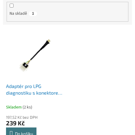
k
t
Na skladě
1
ů
V
ý
p
i
s
p
r
o
d
Adaptér pro LPG
u
diagnostiku s konektorem
k
1 - Verze 8
t
Skladem
(2 ks)
ů
197,52 Kč bez DPH
239 Kč
Do košíku