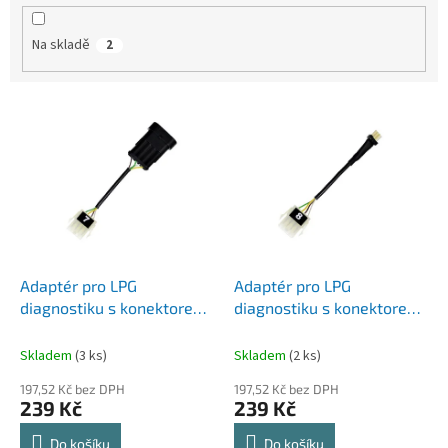
k
t
Na skladě
2
ů
V
ý
p
i
s
p
r
o
d
Adaptér pro LPG
Adaptér pro LPG
u
diagnostiku s konektorem
diagnostiku s konektorem
k
1 - Verze 7
1 - Verze 8
t
Skladem
(3 ks)
Skladem
(2 ks)
ů
197,52 Kč bez DPH
197,52 Kč bez DPH
239 Kč
239 Kč
Do košíku
Do košíku