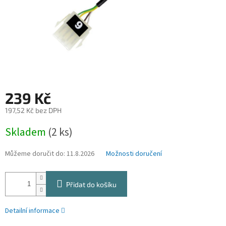
239 Kč
197,52 Kč bez DPH
Měrná
Skladem
(2 ks)
cena:
Můžeme doručit do:
11.8.2026
Možnosti doručení
Přidat do košíku
Detailní informace