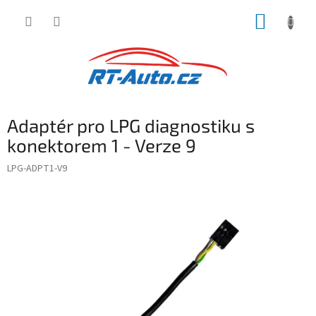
Přejít
NÁKUP
na
obsah
KOŠÍK
Adaptér pro LPG diagnostiku s
konektorem 1 - Verze 9
LPG-ADPT1-V9