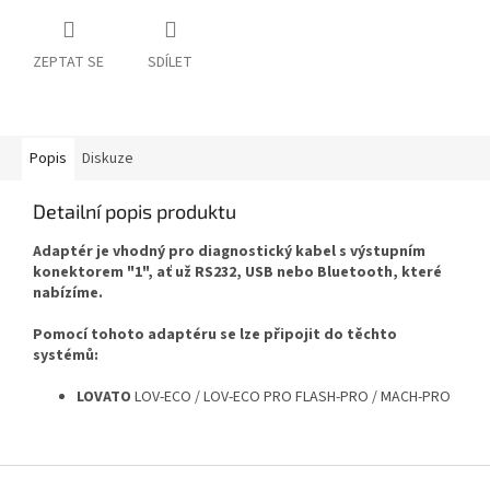
ZEPTAT SE
SDÍLET
Popis
Diskuze
Detailní popis produktu
Adaptér je vhodný pro diagnostický kabel s výstupním
konektorem "1", ať už RS232, USB nebo Bluetooth, které
nabízíme.
Pomocí tohoto adaptéru se lze připojit do těchto
systémů:
LOVATO
LOV-ECO / LOV-ECO PRO FLASH-PRO / MACH-PRO
Z