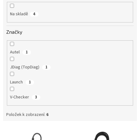
k
t
Na skladě
4
ů
Značky
Autel
1
JDiag (TopDiag)
1
Launch
1
V-Checker
3
Položek k zobrazení:
6
V
ý