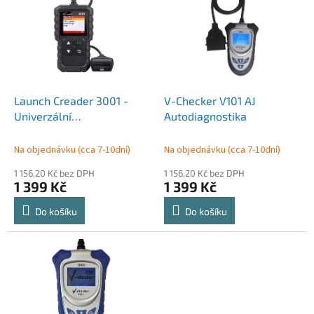
p
i
s
p
r
o
d
Launch Creader 3001 -
V-Checker V101 AJ
u
Univerzální
Autodiagnostika
k
Autodiagnostika / OBD /
t
CAN
Na objednávku (cca 7-10dní)
Na objednávku (cca 7-10dní)
ů
1 156,20 Kč bez DPH
1 156,20 Kč bez DPH
1 399 Kč
1 399 Kč
Do košíku
Do košíku