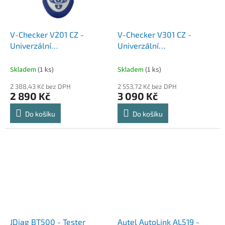
V-Checker V201 CZ -
V-Checker V301 CZ -
Univerzální
Univerzální
Autodiagnostika / OBD,
Autodiagnostika / OBD,
VAG
VAG
Skladem
(1 ks)
Skladem
(1 ks)
2 388,43 Kč bez DPH
2 553,72 Kč bez DPH
2 890 Kč
3 090 Kč
Do košíku
Do košíku
JDiag BT500 - Tester
Autel AutoLink AL519 -