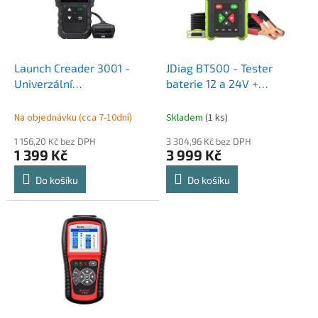
s
p
r
o
d
Launch Creader 3001 -
JDiag BT500 - Tester
u
Univerzální
baterie 12 a 24V +
k
Autodiagnostika / OBD /
Tiskárna
t
CAN
Na objednávku (cca 7-10dní)
Skladem
(1 ks)
ů
1 156,20 Kč bez DPH
3 304,96 Kč bez DPH
1 399 Kč
3 999 Kč
Do košíku
Do košíku