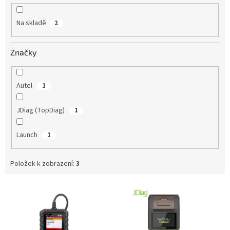
k
t
Na skladě
2
ů
Značky
Autel
1
JDiag (TopDiag)
1
Launch
1
Položek k zobrazení:
3
V
ý
p
i