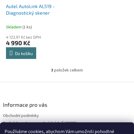
Autel AutoLink AL519 -
Diagnostický skener
Skladem
(1 ks)
4 123,97 Kč bez DPH
4 990 Kč
Do košíku
3
položek celkem
O
v
l
Z
á
á
d
p
a
a
Informace pro vás
c
t
í
Obchodní podmínky
í
p
Podmínky ochrany osobních údajů (GDPR)
r
v
Používáme cookies, abychom Vám umožnili pohodlné