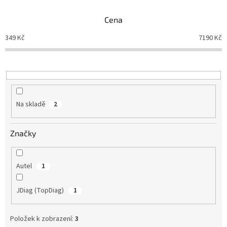
n
Cena
í
p
349
Kč
7190
Kč
r
o
d
u
k
t
Na skladě
2
ů
Značky
Autel
1
JDiag (TopDiag)
1
Položek k zobrazení:
3