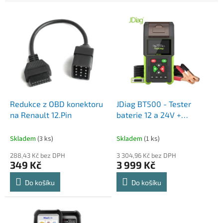
V
ý
p
i
s
p
r
o
d
Redukce z OBD konektoru
JDiag BT500 - Tester
u
na Renault 12.Pin
baterie 12 a 24V +
k
Tiskárna
t
Skladem
(3 ks)
Skladem
(1 ks)
ů
288,43 Kč bez DPH
3 304,96 Kč bez DPH
349 Kč
3 999 Kč
Do košíku
Do košíku