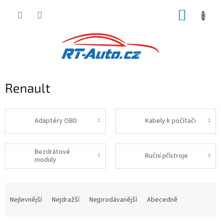
Přejít
NÁKUP
na
obsah
KOŠÍK
Renault
Adaptéry OBD
Kabely k počítači
Bezdrátové
Ruční přístroje
moduly
Ř
a
Nejlevnější
Nejdražší
Nejprodávanější
Abecedně
z
e