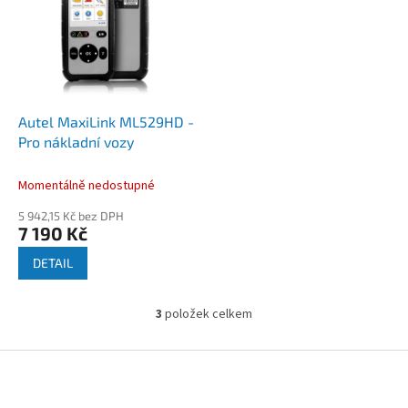
Autel MaxiLink ML529HD -
Pro nákladní vozy
Momentálně nedostupné
5 942,15 Kč bez DPH
7 190 Kč
DETAIL
3
položek celkem
O
v
l
Z
á
á
d
p
a