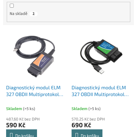
k
t
Na skladě
2
ů
V
ý
p
i
s
p
r
o
d
Diagnostický modul ELM
Diagnostický modul ELM
u
327 OBDII Multiprotokol
327 OBDII Multiprotokol
k
OBD2 USB (H340 +
OBD2 USB (FTDi +
t
PIC18F25K80)
PIC18F25K80)
Skladem
(>5 ks)
Skladem
(>5 ks)
ů
487,60 Kč bez DPH
570,25 Kč bez DPH
590 Kč
690 Kč
Do košíku
Do košíku