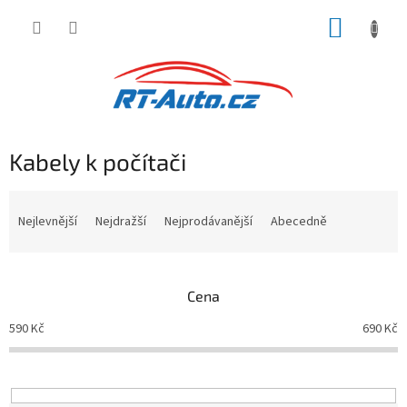
Přejít
NÁKUP
na
obsah
KOŠÍK
Kabely k počítači
Ř
a
Nejlevnější
Nejdražší
Nejprodávanější
Abecedně
z
e
n
Cena
í
p
590
Kč
690
Kč
r
o
d
u