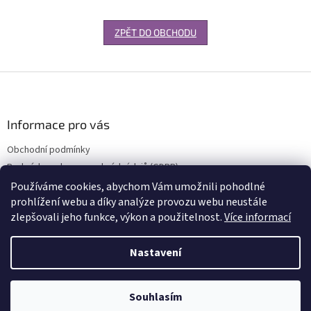
ZPĚT DO OBCHODU
Z
á
p
a
Informace pro vás
t
Obchodní podmínky
í
Podmínky ochrany osobních údajů (GDPR)
Používáme cookies, abychom Vám umožnili pohodlné
prohlížení webu a díky analýze provozu webu neustále
zlepšovali jeho funkce, výkon a použitelnost.
Více informací
Vytvořil Shoptet
Nastavení
Copyright 2026
RT-Auto.cz
. Všechna práva vyhrazena.
Upravit
Souhlasím
nastavení cookies