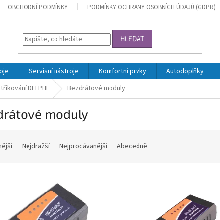
OBCHODNÍ PODMÍNKY
PODMÍNKY OCHRANY OSOBNÍCH ÚDAJŮ (GDPR)
HLEDAT
oje
Servisní nástroje
Komfortní prvky
Autodoplňky
střikování DELPHI
Bezdrátové moduly
drátové moduly
nější
Nejdražší
Nejprodávanější
Abecedně