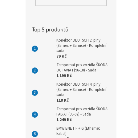
Top 5 produktů
Konektor DEUTSCH 2. piny
(Samec + Samice) - Kompletní
sada
79 Kč
Tempomat pro vozidla ŠKODA
OCTAVIA I (96-10) - Sada
1 199 Kč
Konektor DEUTSCH 4. piny
(Samec + Samice) - Kompletní
sada
118 Kč
Tempomat pro vozidla ŠKODA
FABIA I (99-07) - Sada
1 249 Kč
BMW ENET F + G (Ethernet
kabel)