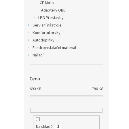
CF Moto
Adaptéry OBD
LPG Přestavby
Servisní nástroje
Komfortní prvky
Autodoplňky
Elektroinstalační materiál
Nářadí
Cena
690
Kč
790
Kč
Na skladě
3