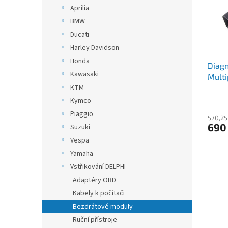
s
o
n
Aprilia
p
d
e
BMW
r
u
l
o
k
Ducati
d
t
Harley Davidson
u
ů
Honda
Diagn
k
Kawasaki
Multi
t
KTM
VERZ
ů
Kymco
Piaggio
570,25
690
Suzuki
Vespa
Yamaha
Vstřikování DELPHI
Adaptéry OBD
Kabely k počítači
Bezdrátové moduly
Ruční přístroje