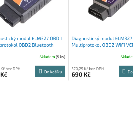
ostický modul ELM327 OBDII
Diagnostický modul ELM327
protokol OBD2 Bluetooth
Multiprotokol OBD2 WiFi V
E (H340 + PIC18F25K80)
Skladem
(5 ks)
Sklad
 Kč bez DPH
570,25 Kč bez DPH
Do košíku
Do
 Kč
690 Kč
O
v
l
á
d
a
c
í