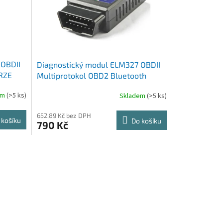
 OBDII
Diagnostický modul ELM327 OBDII
ERZE
Multiprotokol OBD2 Bluetooth
VERZE (FTDi + PIC18F25K80)
em
(>5 ks)
Skladem
(>5 ks)
652,89 Kč bez DPH
 košíku
Do košíku
790 Kč