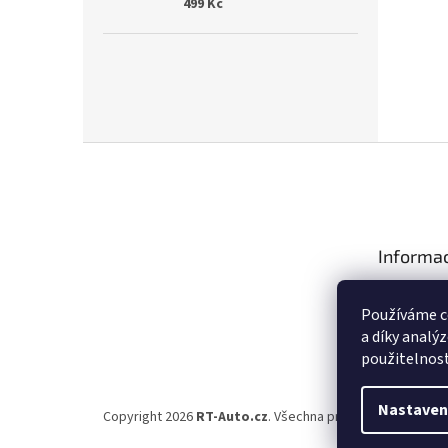
499 Kč
Z
á
p
a
t
Informac
í
Obchodní 
Používáme c
Podmínky o
a díky analý
údajů (GDPR
použitelnos
Nastaven
Copyright 2026
RT-Auto.cz
. Všechna práva vyhrazena.
Up