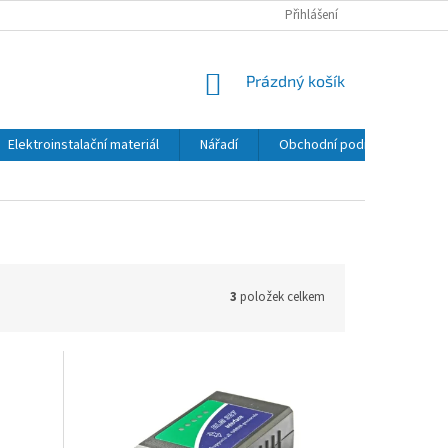
Přihlášení
NÁKUPNÍ
Prázdný košík
KOŠÍK
Elektroinstalační materiál
Nářadí
Obchodní podmínky
K
3
položek celkem