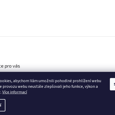
e pro vás
podmínky
ookies, abychom Vám umožnili pohodlné prohlížení webu
chrany osobních
ze provozu webu neustále zlepšovali jeho funkce, výkon a
)
t.
Více informací
í
ravit nastavení cookies