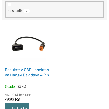
k
t
Na skladě
1
ů
V
ý
p
i
s
p
r
o
d
Redukce z OBD konektoru
u
na Harley Davidson 4.Pin
k
t
Skladem
(2 ks)
ů
412,40 Kč bez DPH
499 Kč
Do košíku