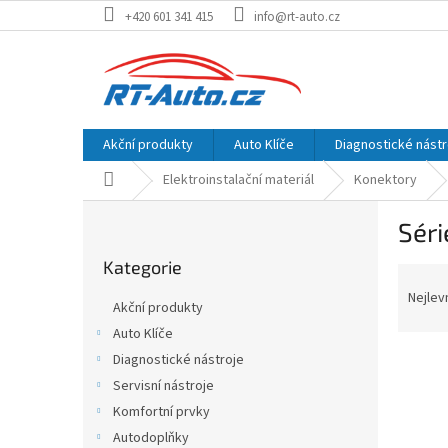
Přejít
+420 601 341 415
info@rt-auto.cz
na
obsah
Akční produkty
Auto Klíče
Diagnostické nástr
Domů
Elektroinstalační materiál
Konektory
P
Séri
o
Přeskočit
s
Kategorie
kategorie
Ř
t
a
r
Nejlev
Akční produkty
z
a
Auto Klíče
e
n
V
n
Diagnostické nástroje
n
ý
í
í
Servisní nástroje
p
p
p
Komfortní prvky
i
r
a
Autodoplňky