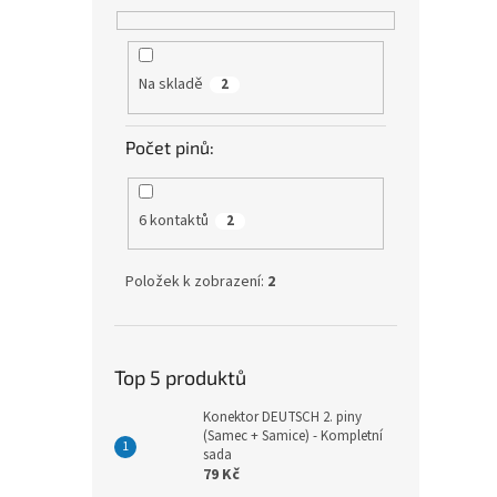
Na skladě
2
Počet pinů:
6 kontaktů
2
Položek k zobrazení:
2
Top 5 produktů
Konektor DEUTSCH 2. piny
(Samec + Samice) - Kompletní
sada
79 Kč