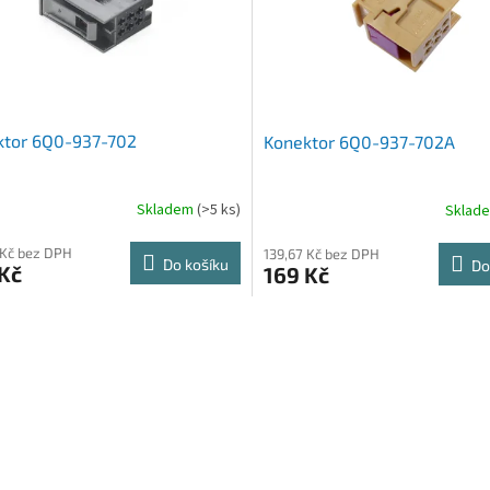
ktor 6Q0-937-702
Konektor 6Q0-937-702A
Skladem
(>5 ks)
Sklad
 Kč bez DPH
139,67 Kč bez DPH
Do košíku
Do
Kč
169 Kč
O
v
l
á
d
a
c
í