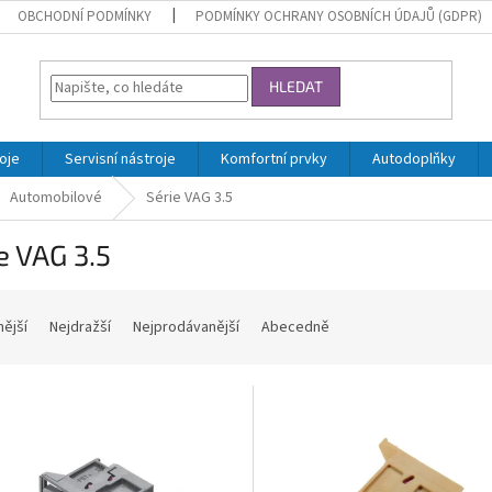
OBCHODNÍ PODMÍNKY
PODMÍNKY OCHRANY OSOBNÍCH ÚDAJŮ (GDPR)
HLEDAT
oje
Servisní nástroje
Komfortní prvky
Autodoplňky
Automobilové
Série VAG 3.5
e VAG 3.5
nější
Nejdražší
Nejprodávanější
Abecedně