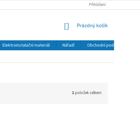
Přihlášení
NÁKUPNÍ
Prázdný košík
KOŠÍK
Elektroinstalační materiál
Nářadí
Obchodní podmínky
K
2
položek celkem