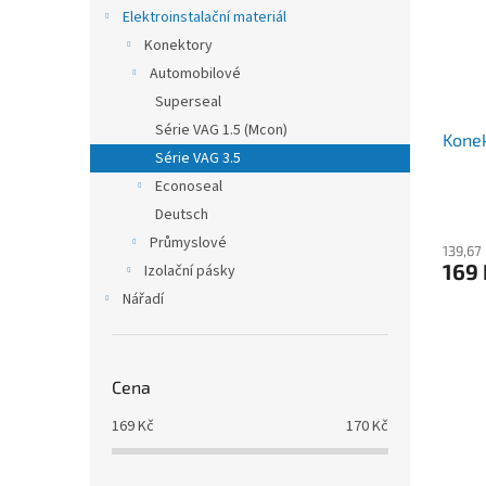
s
o
n
Elektroinstalační materiál
p
d
e
Konektory
r
u
l
o
k
Automobilové
d
t
Superseal
u
ů
Série VAG 1.5 (Mcon)
Kone
k
Série VAG 3.5
t
Econoseal
ů
Deutsch
Průmyslové
139,67
169 
Izolační pásky
Nářadí
Cena
169
Kč
170
Kč