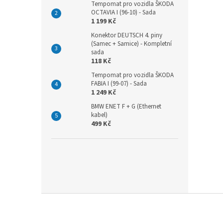
Tempomat pro vozidla ŠKODA
OCTAVIA I (96-10) - Sada
1 199 Kč
Konektor DEUTSCH 4. piny
(Samec + Samice) - Kompletní
sada
118 Kč
Tempomat pro vozidla ŠKODA
FABIA I (99-07) - Sada
1 249 Kč
BMW ENET F + G (Ethernet
kabel)
499 Kč
Z
á
p