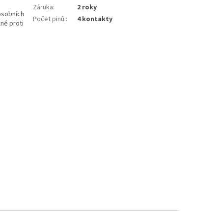
Záruka
:
2 roky
osobních
Počet pinů:
:
4 kontakty
lné proti