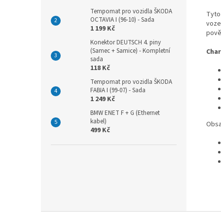
Tempomat pro vozidla ŠKODA
Tyto
OCTAVIA I (96-10) - Sada
vozec
1 199 Kč
pově
Konektor DEUTSCH 4. piny
(Samec + Samice) - Kompletní
Char
sada
118 Kč
Tempomat pro vozidla ŠKODA
FABIA I (99-07) - Sada
1 249 Kč
BMW ENET F + G (Ethernet
kabel)
Obsa
499 Kč
Z