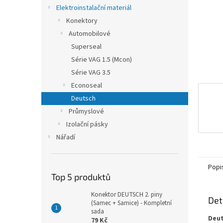
n
Elektroinstalační materiál
e
Konektory
l
Automobilové
Superseal
Série VAG 1.5 (Mcon)
Série VAG 3.5
Econoseal
Deutsch
Průmyslové
Izolační pásky
Nářadí
Popi
Top 5 produktů
Konektor DEUTSCH 2. piny
Det
(Samec + Samice) - Kompletní
sada
Deut
79 Kč