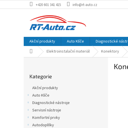
Přejít
+420 601 341 415
info@rt-auto.cz
na
obsah
Akční produkty
Auto Klíče
Diagnostické nástr
Domů
Elektroinstalační materiál
Konektory
P
Kon
o
Přeskočit
s
Kategorie
kategorie
t
r
Akční produkty
a
Auto Klíče
n
Diagnostické nástroje
n
í
Servisní nástroje
p
Komfortní prvky
a
Autodoplňky