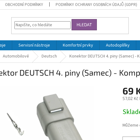
OBCHODNÍ PODMÍNKY
PODMÍNKY OCHRANY OSOBNÍCH ÚDAJŮ (GDPR)
HLEDAT
oje
Servisní nástroje
Komfortní prvky
Autodoplňky
Automobilové
Deutsch
Konektor DEUTSCH 4. piny (Samec) - 
ektor DEUTSCH 4. piny (Samec) - Komp
69 
57,02 Kč
Měrná
Skla
cena:
Můžeme d