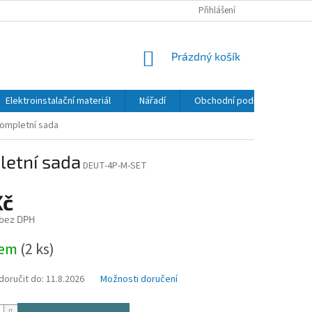
Přihlášení
NÁKUPNÍ
Prázdný košík
KOŠÍK
Elektroinstalační materiál
Nářadí
Obchodní podmínky
K
Kompletní sada
letní sada
DEUT-4P-M-SET
Kč
 bez DPH
dem
(2 ks)
oručit do:
11.8.2026
Možnosti doručení