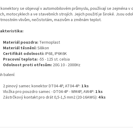
 konektory se objevují v automobilovém průmyslu, používají se zejména v 
h, motocyklech a ve stavebních strojích. Jejich použití je široké. Jsou odo
trnostním vlivům, nečistotám, mazivům a změnám teplot.
akteristika:
Materiál pouzdra:
Termoplast
Materiál těsnění:
Silikon
Certifikát odolnosti:
IP68, IP6K6K
Pracovní teplota:
-55 - 125 st. celsia
Odolnost proti otřesům:
20G 10 - 2000Hz
h balení:
2 pinový samec konektor DT04-4P, AT04-4P:
1 ks
Vložka pro pouzdro samec - DT04-4P - WM4P, AW4P:
1 ks
Zástrčkový kontakt pro drát 0,5-1,5 mm2 (20-16AWG):
4 ks