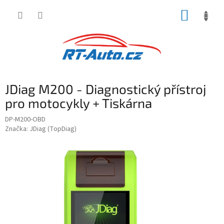
Přejít
NÁKUP
na
obsah
KOŠÍK
JDiag M200 - Diagnostický přístroj
pro motocykly + Tiskárna
DP-M200-OBD
Značka:
JDiag (TopDiag)