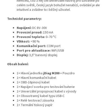
němčinu, což z něj činí univerzální nástroj pro uživatele po
celém světě, český jazyk bohužel nenabízí, ovládání je ale
intuitivní a zvládne to i běžný uživatel.
Technické parametry:
Napájení:
DC 8V–30V
Provozní proud:
150 mA
Provozní teplota:
0–70 °C
Vlhkost:
<90 %
Komunikační port:
COM port
Port pro aktualizace:
WiFi/USB
Displej:
3,5" barevný displej
Obsah balení:
1× Hlavní jednotka
jDiag M200
+ Pouzdro
1× Hlavní komunikační kabel
1× OBD-16pinový kabel
1× Napájecí svorka pro testování baterie
1× Univerzální propojovací kabel s vývody
1× Oboustranný kabel typu USB-C
1× Relé testovací zásuvka
1× Termální tiskový papír