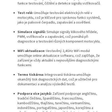
funkce testování, čištění a detekce signálu vstřikovačů.
Test relé:
Umožňuje testování elektrických relé v
motocyklu, což je klíčové pro správnou funkci systémů,
jako je palivové čerpadlo, zapalování a osvětlení.
Simulace signálů:
Simuluje signály klikového hřídele,
PWM, vstřikovače a zapalování, což pomáhá při
diagnostice a testování různých komponent motocyklu.
WiFi aktualizace:
Vestavěný 2,4GHz WiFi modul
umožňuje online aktualizace softwaru, což zajišťuje, že
zařízení je vždy aktuální s nejnovějšími diagnostickými
funkcemi.
Termo tiskárna:
Integrovaná tiskárna umožňuje
okamžitý tisk diagnostických dat, což je užitečné pro
dokumentaci a analýzu výsledků testů.
Podpora více jazyků:
Zařízení podporuje angličtinu,
tradiční čínštinu, španělštinu, francouzštinu,
kambodžštinu, thajštinu, turečtinu, vietnamštinu,
indonéštinu, portugalštinu, japonštinu, korejštinu a