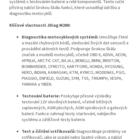
systémů s testováním baterie a relé komponentů. Tento ruční
přístroj nabízí širokou škálu funkcí, které usnadňují údržbu a
diagnostiku motocyklů.
Klíčové vlastnosti JDiag M200:
Diagnostika motocyklových systémů:
Umožňuje čtení
a mazání chybových kódů, sledování živých dat senzorů a
provádění aktivních testů. Podporuje širokou škálu
značek a modelů motocyklů, včetně OBD II, ADIVA, AEON,
APRILIA, ARCTIC CAT, BAJAJ, BENELLI, BMW, BRIXTON,
BOMBARDIER, CFMOTO, HARTFORD, HONDA, HYOSUNG,
HERO, INDIAN, KAWASAKI, KTM, KYMCO, MODENAS, PGO,
PIAGGIO, ENFIELD, SUZUKI, SYM, TVS, TRIUMPH, VESPA,
YAMAHA a YIBEN.
Testování baterie:
Poskytuje přesné výsledky
testování 12V olověných baterií, včetně běžných
zaplavených, AGM plochých, AGM spirálových a gelových
baterií. Funkce zahrnují testy startování, nabíjecího
systému a zátěžové testy baterie.
Test a čištění vstřikovačů:
Diagnostikuje problémy se
vstřikovači, jako je ucpání nebo špatný výkon, a nabízí