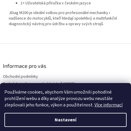
1× Uživatelská příručka v českém jazyce
JDiag M200 je ideální volbou pro profesionální mechaniky i
nadšence do motocyklů, kteří hledají spolehlivý a multifunkční
diagnostický nástroj pro údržbu a opravy svých strojů.
Z
á
p
a
Informace pro vás
t
Obchodní podmínky
í
Podmínky ochrany osobních údajů (GDPR)
Používáme cookies, abychom Vám umožnili pohodlné
prohlížení webu a díky analýze provozu webu neustále
zlepšovali jeho funkce, výkon a použitelnost.
Více informací
Vytvořil Shoptet
Nastavení