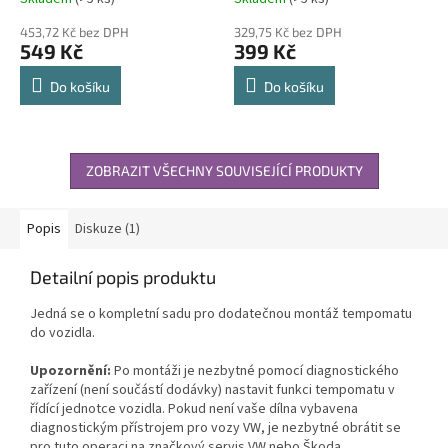
453,72 Kč bez DPH
329,75 Kč bez DPH
549 Kč
399 Kč
Do košíku
Do košíku
ZOBRAZIT VŠECHNY SOUVISEJÍCÍ PRODUKTY
Popis
Diskuze (1)
Detailní popis produktu
Jedná se o kompletní sadu pro dodatečnou montáž tempomatu
do vozidla.
Upozornění:
Po montáži je nezbytné pomocí diagnostického
zařízení (není součástí dodávky) nastavit funkci tempomatu v
řídící jednotce vozidla. Pokud není vaše dílna vybavena
diagnostickým přístrojem pro vozy VW, je nezbytné obrátit se
pro tuto operaci na značkový servis VW nebo Škoda.