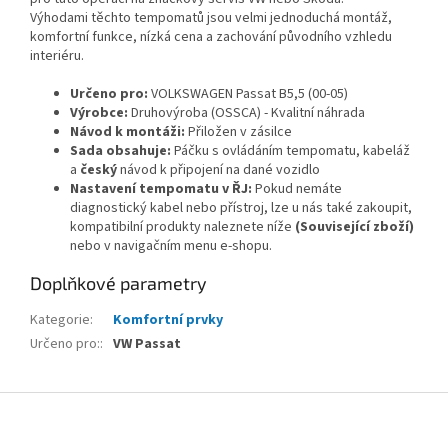
Výhodami těchto tempomatů jsou velmi jednoduchá montáž,
komfortní funkce, nízká cena a zachování původního vzhledu
interiéru.
Určeno pro:
VOLKSWAGEN Passat B5,5 (00-05)
Výrobce:
Druhovýroba (OSSCA) - Kvalitní náhrada
Návod k montáži:
Přiložen v zásilce
Sada obsahuje:
Páčku s ovládáním tempomatu, kabeláž
a
český
návod k připojení na dané vozidlo
Nastavení tempomatu v ŘJ:
Pokud nemáte
diagnostický kabel nebo přístroj, lze u nás také zakoupit,
kompatibilní produkty naleznete níže
(Související zboží)
nebo v navigačním menu e-shopu.
Doplňkové parametry
Kategorie
:
Komfortní prvky
Určeno pro:
:
VW Passat
Z
á
p