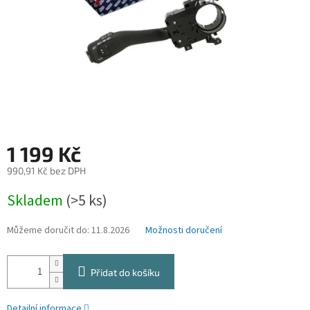
1 199 Kč
990,91 Kč bez DPH
Měrná
Skladem
(>5 ks)
cena:
Můžeme doručit do:
11.8.2026
Možnosti doručení
Přidat do košíku
Detailní informace