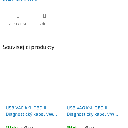
ZEPTAT SE
SDÍLET
Související produkty
USB VAG KKL OBD II
USB VAG KKL OBD II
Diagnostický kabel VW
Diagnostický kabel VW
SEAT AUDI ŠKODA - Černý
SEAT AUDI ŠKODA - Modrý
Skladem
(>5 ks)
Skladem
(>5 ks)