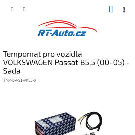
Přejít
NÁKUP
na
obsah
KOŠÍK
Tempomat pro vozidla
VOLKSWAGEN Passat B5,5 (00-05) -
Sada
TMP-DV-S1-VP55-S