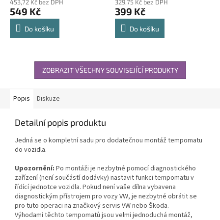
453,72 Kč bez DPH
329,75 Kč bez DPH
549 Kč
399 Kč
Do košíku
Do košíku
ZOBRAZIT VŠECHNY SOUVISEJÍCÍ PRODUKTY
Popis
Diskuze
Detailní popis produktu
Jedná se o kompletní sadu pro dodatečnou montáž tempomatu
do vozidla.
Upozornění:
Po montáži je nezbytné pomocí diagnostického
zařízení (není součástí dodávky) nastavit funkci tempomatu v
řídící jednotce vozidla. Pokud není vaše dílna vybavena
diagnostickým přístrojem pro vozy VW, je nezbytné obrátit se
pro tuto operaci na značkový servis VW nebo Škoda.
Výhodami těchto tempomatů jsou velmi jednoduchá montáž,