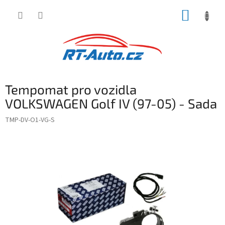
Přejít
NÁKUP
na
obsah
KOŠÍK
Tempomat pro vozidla
VOLKSWAGEN Golf IV (97-05) - Sada
TMP-DV-O1-VG-S