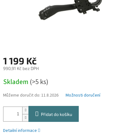
1 199 Kč
990,91 Kč bez DPH
Měrná
Skladem
(>5 ks)
cena:
Můžeme doručit do:
11.8.2026
Možnosti doručení
Přidat do košíku
Detailní informace