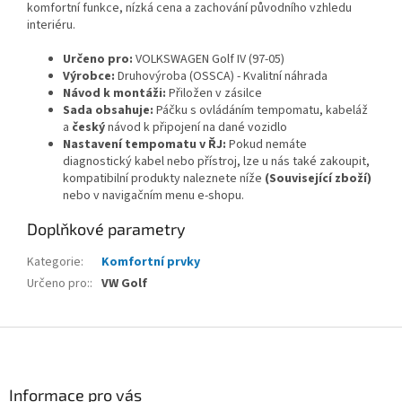
komfortní funkce, nízká cena a zachování původního vzhledu
interiéru.
Určeno pro:
VOLKSWAGEN Golf IV (97-05)
Výrobce:
Druhovýroba (OSSCA) - Kvalitní náhrada
Návod k montáži:
Přiložen v zásilce
Sada obsahuje:
Páčku s ovládáním tempomatu, kabeláž
a
český
návod k připojení na dané vozidlo
Nastavení tempomatu v ŘJ:
Pokud nemáte
diagnostický kabel nebo přístroj, lze u nás také zakoupit,
kompatibilní produkty naleznete níže
(Související zboží)
nebo v navigačním menu e-shopu.
Doplňkové parametry
Kategorie
:
Komfortní prvky
Určeno pro:
:
VW Golf
Z
á
p
a
Informace pro vás