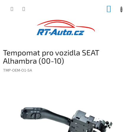
Přejít
NÁKUP
na
obsah
KOŠÍK
Tempomat pro vozidla SEAT
Alhambra (00-10)
TMP-OEM-O1-SA