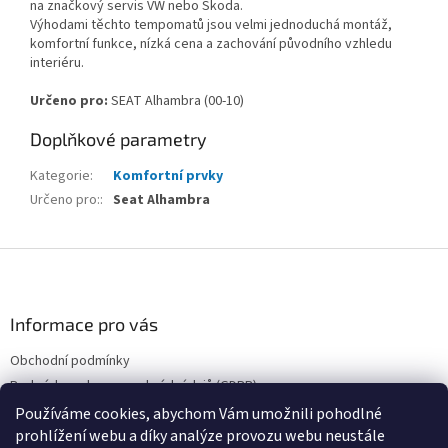
na značkový servis VW nebo Škoda.
Výhodami těchto tempomatů jsou velmi jednoduchá montáž,
komfortní funkce, nízká cena a zachování původního vzhledu
interiéru.
Určeno pro:
SEAT Alhambra (00-10)
Doplňkové parametry
Kategorie
:
Komfortní prvky
Určeno pro:
:
Seat Alhambra
Z
á
p
a
Informace pro vás
t
Obchodní podmínky
í
Podmínky ochrany osobních údajů (GDPR)
Používáme cookies, abychom Vám umožnili pohodlné
prohlížení webu a díky analýze provozu webu neustále