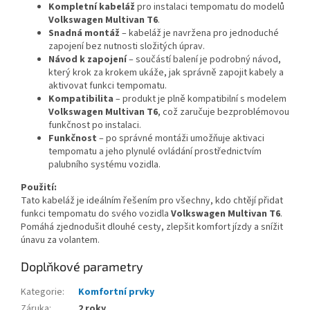
Kompletní kabeláž
pro instalaci tempomatu do modelů
Volkswagen Multivan T6
.
Snadná montáž
– kabeláž je navržena pro jednoduché
zapojení bez nutnosti složitých úprav.
Návod k zapojení
– součástí balení je podrobný návod,
který krok za krokem ukáže, jak správně zapojit kabely a
aktivovat funkci tempomatu.
Kompatibilita
– produkt je plně kompatibilní s modelem
Volkswagen Multivan T6
, což zaručuje bezproblémovou
funkčnost po instalaci.
Funkčnost
– po správné montáži umožňuje aktivaci
tempomatu a jeho plynulé ovládání prostřednictvím
palubního systému vozidla.
Použití:
Tato kabeláž je ideálním řešením pro všechny, kdo chtějí přidat
funkci tempomatu do svého vozidla
Volkswagen Multivan T6
.
Pomáhá zjednodušit dlouhé cesty, zlepšit komfort jízdy a snížit
únavu za volantem.
Doplňkové parametry
Kategorie
:
Komfortní prvky
Záruka
:
2 roky