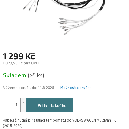
1 299 Kč
1 073,55 Kč bez DPH
Měrná
Skladem
(>5 ks)
cena:
Můžeme doručit do:
11.8.2026
Možnosti doručení
Přidat do košíku
Kabeláž nutná k instalaci tempomatu do VOLKSWAGEN Multivan T6
(2015-2020)