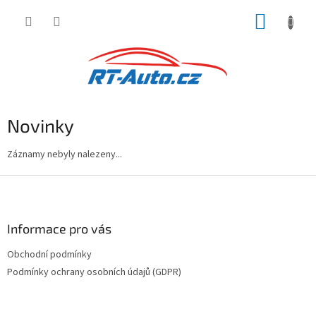
Přejít
NÁKUP
na
obsah
KOŠÍK
Novinky
Záznamy nebyly nalezeny...
Z
á
p
a
Informace pro vás
t
Obchodní podmínky
í
Podmínky ochrany osobních údajů (GDPR)