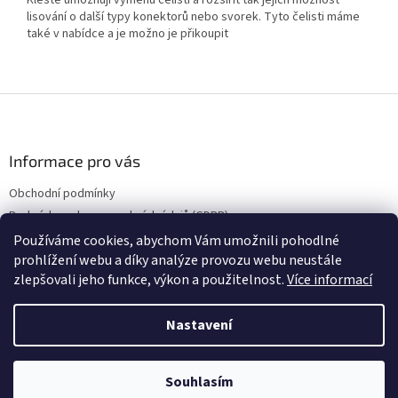
Kleště umožňují výměnu čelistí a rozšířit tak jejich možnost
lisování o další typy konektorů nebo svorek. Tyto čelisti máme
také v nabídce a je možno je přikoupit
Z
á
p
a
Informace pro vás
t
Obchodní podmínky
í
Podmínky ochrany osobních údajů (GDPR)
Používáme cookies, abychom Vám umožnili pohodlné
prohlížení webu a díky analýze provozu webu neustále
zlepšovali jeho funkce, výkon a použitelnost.
Více informací
Vytvořil Shoptet
Nastavení
Copyright 2026
RT-Auto.cz
. Všechna práva vyhrazena.
Upravit
Souhlasím
nastavení cookies