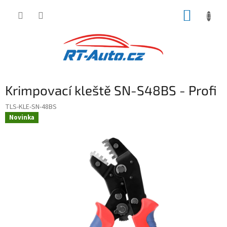
Přejít
NÁKUP
na
obsah
KOŠÍK
Krimpovací kleště SN-S48BS - Profi
TLS-KLE-SN-48BS
Novinka