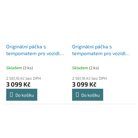
Originální páčka s
Originální páčka s
tempomatem pro vozidla
tempomatem pro vozidla
VOLKSWAGEN Multivan T6
VOLKSWAGEN Transporter
(15-20)
T6 (15-20)
Skladem
(3 ks)
Skladem
(2 ks)
2 561,16 Kč bez DPH
2 561,16 Kč bez DPH
3 099 Kč
3 099 Kč
Do košíku
Do košíku