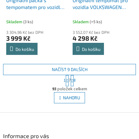
Originální páčka s
Originální tempomat pro
tempomatem pro vozidla
vozidla VOLKSWAGEN
VOLKSWAGEN Multivan T5
California T6 (15-20) -
(03-09)
Sada
Skladem
(3 ks)
Skladem
(>5 ks)
3 304,96 Kč bez DPH
3 552,07 Kč bez DPH
3 999 Kč
4 298 Kč
Do košíku
Do košíku
NAČÍST 9 DALŠÍCH
S
1
7
8
t
O
r
93
položek celkem
v
á
l
NAHORU
n
á
k
d
o
v
Z
a
á
c
á
n
í
p
í
p
a
Informace pro vás
r