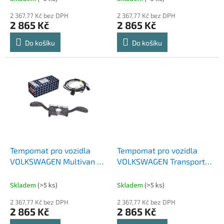
ů
2 367,77 Kč bez DPH
2 367,77 Kč bez DPH
2 865 Kč
2 865 Kč
Do košíku
Do košíku
Tempomat pro vozidla
Tempomat pro vozidla
VOLKSWAGEN Multivan T6
VOLKSWAGEN Transporter
(15-20) - Sada
T6 (15-20) - Sada
Skladem
(>5 ks)
Skladem
(>5 ks)
2 367,77 Kč bez DPH
2 367,77 Kč bez DPH
2 865 Kč
2 865 Kč