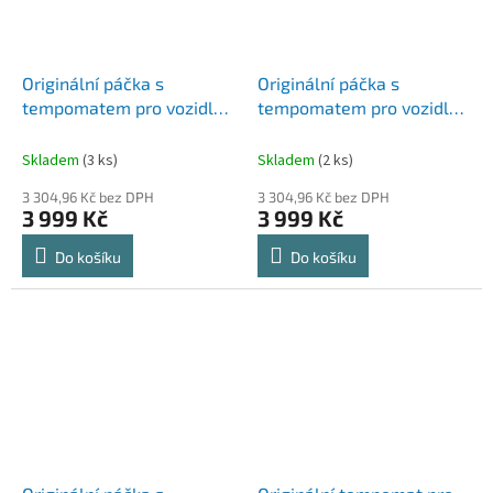
Originální páčka s
Originální páčka s
tempomatem pro vozidla
tempomatem pro vozidla
SEAT Ibiza (08-12)
VOLKSWAGEN Caravelle
T5 (03-09)
Skladem
(3 ks)
Skladem
(2 ks)
3 304,96 Kč bez DPH
3 304,96 Kč bez DPH
3 999 Kč
3 999 Kč
Do košíku
Do košíku