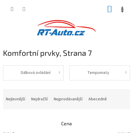
Přejít
NÁKUP
na
obsah
KOŠÍK
Komfortní prvky
, Strana 7
Dálková ovládání
Tempomaty
Ř
a
Nejlevnější
Nejdražší
Nejprodávanější
Abecedně
z
e
n
Cena
í
p