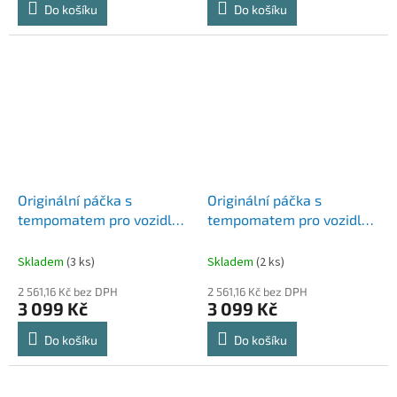
Do košíku
Do košíku
Originální páčka s
Originální páčka s
tempomatem pro vozidla
tempomatem pro vozidla
VOLKSWAGEN California
VOLKSWAGEN Caravelle
T6 (15-20)
T6 (15-20)
Skladem
(3 ks)
Skladem
(2 ks)
2 561,16 Kč bez DPH
2 561,16 Kč bez DPH
3 099 Kč
3 099 Kč
Do košíku
Do košíku